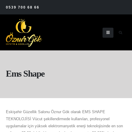
0539 700 68 66
Ems Shape
Eskişehir Güzellik Salonu Öznur Gök olarak EMS SHAPE
TEKNOLOJİSİ Vücut şekillendirmede kullanılan, profesyonel
uygulamalar için yüksek elektromanyetik enerji teknolojisinde en son