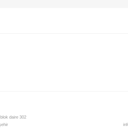
blok daire 302
ehir
in