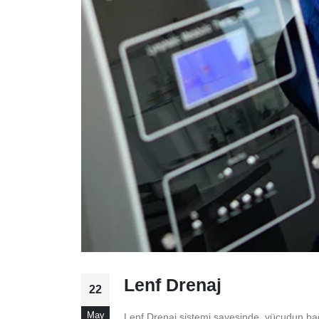
Lenf Drenaj
22
May
Lenf Drenaj sistemi sayesinde, vücudun ba