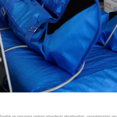
ğışıklık ve savunma sistemi görevlerini aksatmadan, yavaşlamadan yer