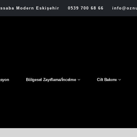
assaba Modern Eskişehir
0539 700 68 66
info@oznu
asyon
Bölgesel Zayıflama/İncelme
Cilt Bakımı